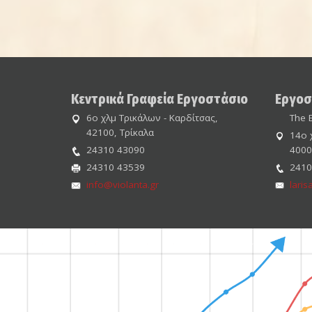
Κεντρικά Γραφεία Εργοστάσιο
Εργοσ
6ο χλμ Τρικάλων - Καρδίτσας,
The E
42100, Τρίκαλα
14ο 
24310 43090
4000
24310 43539
2410
info@violanta.gr
laris