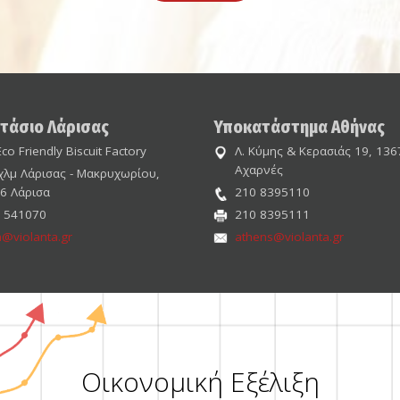
τάσιο Λάρισας
Υποκατάστημα Αθήνας
co Friendly Biscuit Factory
Λ. Κύμης & Κερασιάς 19, 136
Αχαρνές
χλμ Λάρισας - Μακρυχωρίου,
6 Λάρισα
210 8395110
 541070
210 8395111
a@violanta.gr
athens@violanta.gr
Οικονομική Εξέλιξη