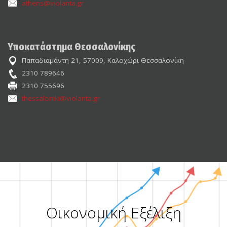
athens@violanta.gr
Υποκατάστημα Θεσσαλονίκης
Παπαδιαμάντη 21, 57009, Καλοχώρι Θεσσαλονίκη
2310 789646
2310 755696
thessaloniki@violanta.gr
Οικονομική Εξέλιξη