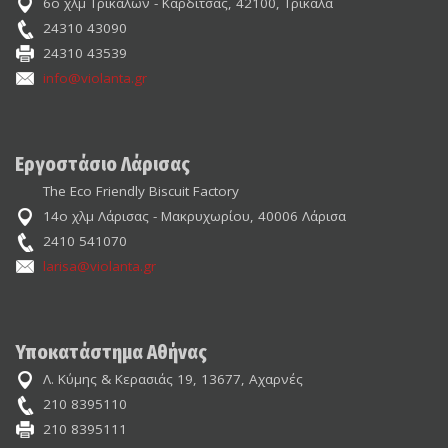
6ο χλμ Τρικάλων - Καρδίτσας, 42100, Τρίκαλα
24310 43090
24310 43539
info@violanta.gr
Εργοστάσιο Λάρισας
The Eco Friendly Biscuit Factory
14ο χλμ Λάρισας - Μακρυχωρίου, 40006 Λάρισα
2410 541070
larisa@violanta.gr
Υποκατάστημα Αθήνας
Λ. Κύμης & Κερασιάς 19, 13677, Αχαρνές
210 8395110
210 8395111