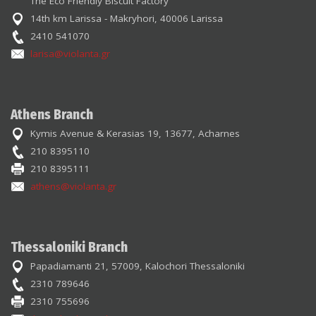
The Eco Friendly Biscuit Factory
14th km Larissa - Makryhori, 40006 Larissa
2410 541070
larisa@violanta.gr
Athens Branch
Kymis Avenue & Kerasias 19, 13677, Acharnes
210 8395110
210 8395111
athens@violanta.gr
Thessaloniki Branch
Papadiamanti 21, 57009, Kalochori Thessaloniki
2310 789646
2310 755696