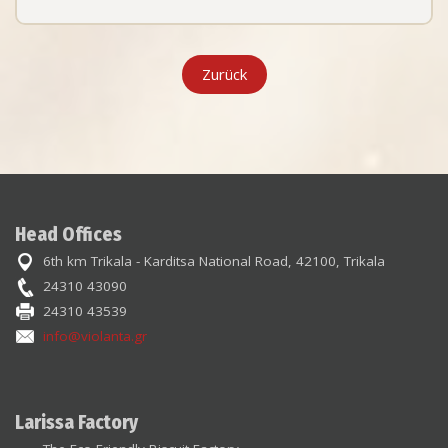
Zurück
Head Offices
6th km Trikala - Karditsa National Road, 42100, Trikala
24310 43090
24310 43539
info@violanta.gr
Larissa Factory