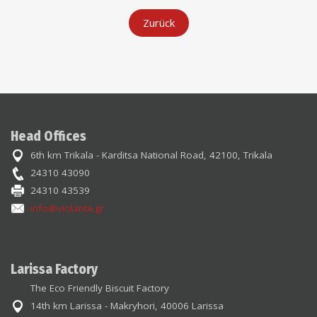
Zurück
Head Offices
6th km Trikala - Karditsa National Road, 42100, Trikala
24310 43090
24310 43539
info@violanta.gr
Larissa Factory
The Eco Friendly Biscuit Factory
14th km Larissa - Makryhori, 40006 Larissa