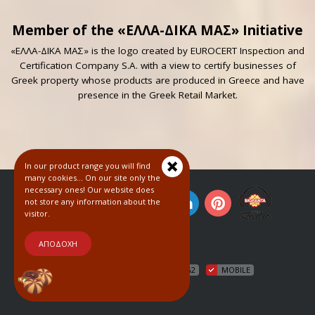
Member of the «ΕΛΛΑ-ΔΙΚΑ ΜΑΣ» Initiative
«ΕΛΛΑ-ΔΙΚΑ ΜΑΣ» is the logo created by EUROCERT Inspection and
Certification Company S.A. with a view to certify businesses of
Greek property whose products are produced in Greece and have
presence in the Greek Retail Market.
In our product range you will find
many cookies... On our site only the
necessary ones! Our website does
not store any information about the
visitor.
© 2018
ΑΠΟΔΟΧΗ
HTML5
CSS3
WCAG2
MOBILE
COOKIES