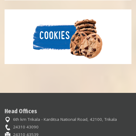
Head Offices
6th km Trikala - Karditsa National Road, 42100, Trikala
24310 43090
24310 43539