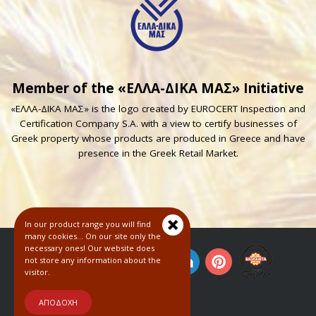
Member of the «ΕΛΛΑ-ΔΙΚΑ ΜΑΣ» Initiative
«ΕΛΛΑ-ΔΙΚΑ ΜΑΣ» is the logo created by EUROCERT Inspection and
Certification Company S.A. with a view to certify businesses of
Greek property whose products are produced in Greece and have
presence in the Greek Retail Market.
In our product range you will find
many cookies... On our site only the
necessary ones! Our website does
not store any information about the
visitor.
© 2018
ΑΠΟΔΟΧΗ