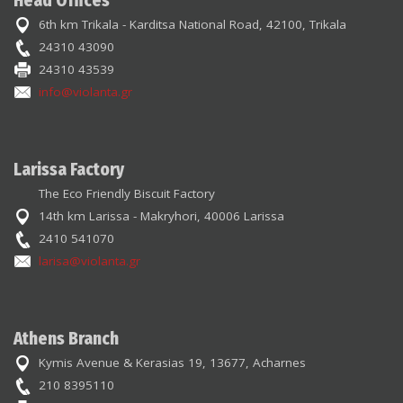
Head Offices
6th km Trikala - Karditsa National Road, 42100, Trikala
24310 43090
24310 43539
info@violanta.gr
Larissa Factory
The Eco Friendly Biscuit Factory
14th km Larissa - Makryhori, 40006 Larissa
2410 541070
larisa@violanta.gr
Athens Branch
Kymis Avenue & Kerasias 19, 13677, Acharnes
210 8395110