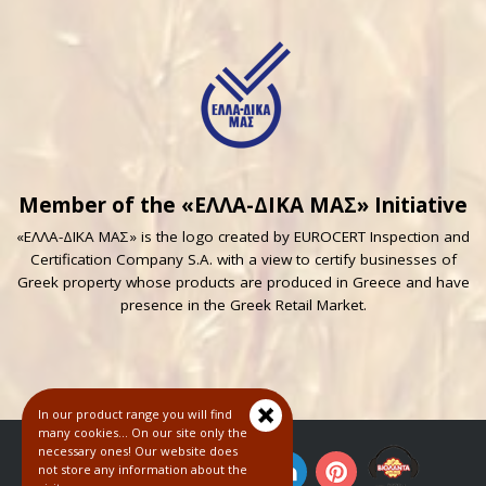
Member of the «ΕΛΛΑ-ΔΙΚΑ ΜΑΣ» Initiative
«ΕΛΛΑ-ΔΙΚΑ ΜΑΣ» is the logo created by EUROCERT Inspection and
Certification Company S.A. with a view to certify businesses of
Greek property whose products are produced in Greece and have
presence in the Greek Retail Market.
In our product range you will find
many cookies... On our site only the
necessary ones! Our website does
not store any information about the