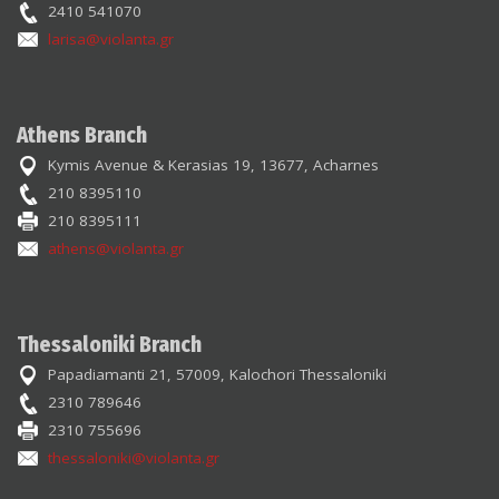
2410 541070
larisa@violanta.gr
Athens Branch
Kymis Avenue & Kerasias 19, 13677, Acharnes
210 8395110
210 8395111
athens@violanta.gr
Thessaloniki Branch
Papadiamanti 21, 57009, Kalochori Thessaloniki
2310 789646
2310 755696
thessaloniki@violanta.gr