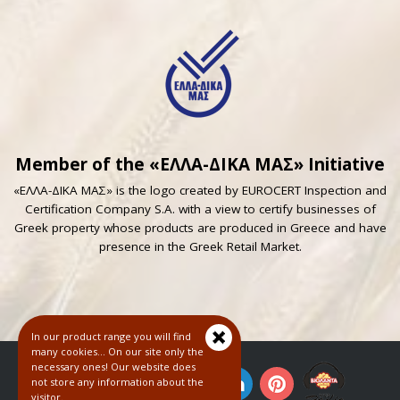
Member of the «ΕΛΛΑ-ΔΙΚΑ ΜΑΣ» Initiative
«ΕΛΛΑ-ΔΙΚΑ ΜΑΣ» is the logo created by EUROCERT Inspection and
Certification Company S.A. with a view to certify businesses of
Greek property whose products are produced in Greece and have
presence in the Greek Retail Market.
In our product range you will find
many cookies... On our site only the
necessary ones! Our website does
not store any information about the
visitor.