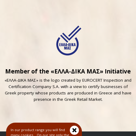
Member of the «ΕΛΛΑ-ΔΙΚΑ ΜΑΣ» Initiative
«ΕΛΛΑ-ΔΙΚΑ ΜΑΣ» is the logo created by EUROCERT Inspection and
Certification Company S.A. with a view to certify businesses of
Greek property whose products are produced in Greece and have
presence in the Greek Retail Market.
In our product range you will find
many cookies... On our site only the