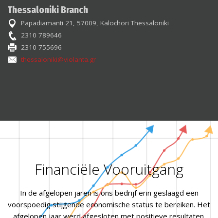
Thessaloniki Branch
Papadiamanti 21, 57009, Kalochori Thessaloniki
2310 789646
2310 755696
thessaloniki@violanta.gr
Financiële Vooruitgang
In de afgelopen jaren is ons bedrijf erin geslaagd een
voorspoedig stijgende economische status te bereiken. Het
afgelopen jaar werd afgesloten met positieve resultaten.