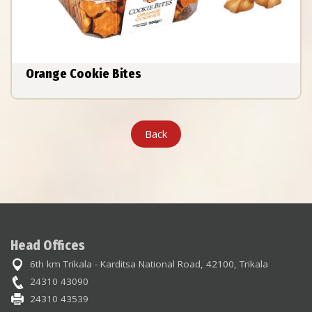
Orange Cookie Bites
Back
Head Offices
6th km Trikala - Karditsa National Road, 42100, Trikala
24310 43090
24310 43539