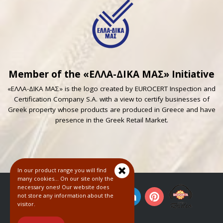
Member of the «ΕΛΛΑ-ΔΙΚΑ ΜΑΣ» Initiative
«ΕΛΛΑ-ΔΙΚΑ ΜΑΣ» is the logo created by EUROCERT Inspection and
Certification Company S.A. with a view to certify businesses of
Greek property whose products are produced in Greece and have
presence in the Greek Retail Market.
In our product range you will find
many cookies... On our site only the
necessary ones! Our website does
not store any information about the
visitor.